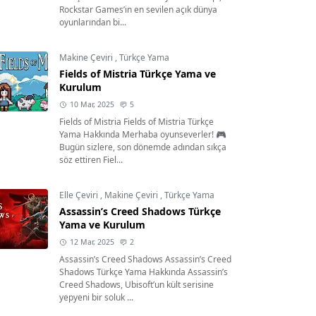
Rockstar Games’in en sevilen açık dünya
oyunlarından bi...
Makine Çeviri
,
Türkçe Yama
Fields of Mistria Türkçe Yama ve
Kurulum
10 Mar, 2025
5
Fields of Mistria Fields of Mistria Türkçe
Yama Hakkında Merhaba oyunseverler! 🎮
Bugün sizlere, son dönemde adından sıkça
söz ettiren Fiel...
Elle Çeviri
,
Makine Çeviri
,
Türkçe Yama
Assassin’s Creed Shadows Türkçe
Yama ve Kurulum
12 Mar, 2025
2
Assassin’s Creed Shadows Assassin’s Creed
Shadows Türkçe Yama Hakkında Assassin’s
Creed Shadows, Ubisoft’un kült serisine
yepyeni bir soluk ...