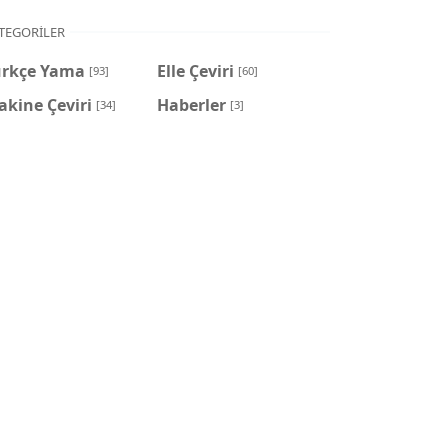
TEGORILER
ürkçe Yama
Elle Çeviri
[93]
[60]
kine Çeviri
Haberler
[34]
[3]