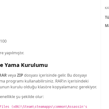
KA
T
Ma
%100
 yapılmıştır.
kçe Yama Kurulumu
RAR
veya
ZIP
dosyası içerisinde gelir. Bu dosyayı
ma programı kullanabilirsiniz. RAR’ın içerisindeki
oyunun kurulu olduğu klasöre kopyalamanız gerekiyor.
nellikle şu şekilde olur:
Files (x86)\Steam\steamapps\common\Assassin's