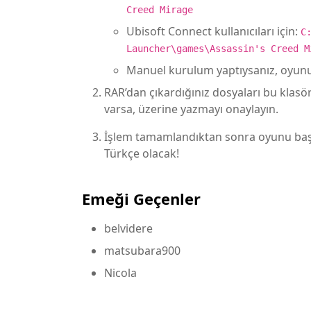
Creed Mirage
Ubisoft Connect kullanıcıları için:
C
Launcher\games\Assassin's Creed M
Manuel kurulum yaptıysanız, oyunu 
RAR’dan çıkardığınız dosyaları bu klasör
varsa, üzerine yazmayı onaylayın.
İşlem tamamlandıktan sonra oyunu başl
Türkçe olacak!
Emeği Geçenler
belvidere
matsubara900
Nicola