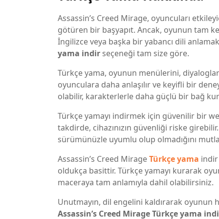
Assassin’s Creed Mirage, oyuncuları etkileyi
götüren bir başyapıt. Ancak, oyunun tam keyf
İngilizce veya başka bir yabancı dili anlama
yama indir
seçeneği tam size göre.
Türkçe yama, oyunun menülerini, diyaloglar
oyunculara daha anlaşılır ve keyifli bir de
olabilir, karakterlerle daha güçlü bir bağ kura
Türkçe yamayı indirmek için güvenilir bir we
takdirde, cihazınızın güvenliği riske girebi
sürümünüzle uyumlu olup olmadığını mutla
Assassin’s Creed Mirage
Türkçe yama
indir
oldukça basittir. Türkçe yamayı kurarak oyunu
maceraya tam anlamıyla dahil olabilirsiniz.
Unutmayın, dil engelini kaldırarak oyunun
Assassin’s Creed Mirage Türkçe yama indi