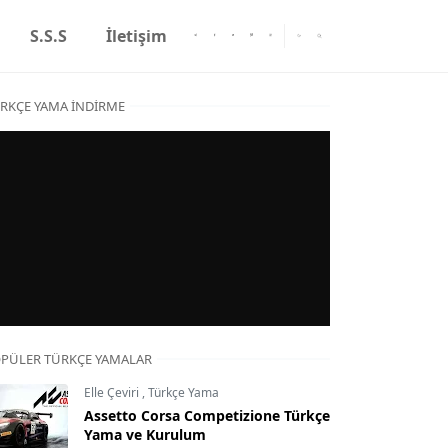
S.S.S
İletişim
RKÇE YAMA İNDIRME
PÜLER TÜRKÇE YAMALAR
Elle Çeviri
,
Türkçe Yama
Assetto Corsa Competizione Türkçe
Yama ve Kurulum