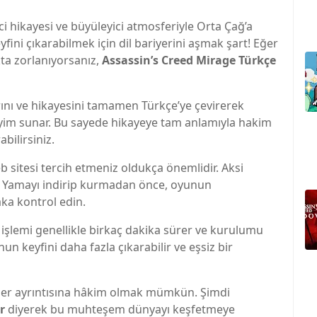
ci hikayesi ve büyüleyici atmosferiyle Orta Çağ’a
ini çıkarabilmek için dil bariyerini aşmak şart! Eğer
kta zorlanıyorsanız,
Assassin’s Creed Mirage Türkçe
ını ve hikayesini tamamen Türkçe’ye çevirerek
neyim sunar. Bu sayede hikayeye tam anlamıyla hakim
bilirsiniz.
b sitesi tercih etmeniz oldukça önemlidir. Aksi
lir. Yamayı indirip kurmadan önce, oyunun
ka kontrol edin.
 işlemi genellikle birkaç dakika sürer ve kurulumu
n keyfini daha fazla çıkarabilir ve eşsiz bir
 her ayrıntısına hâkim olmak mümkün. Şimdi
r
diyerek bu muhteşem dünyayı keşfetmeye