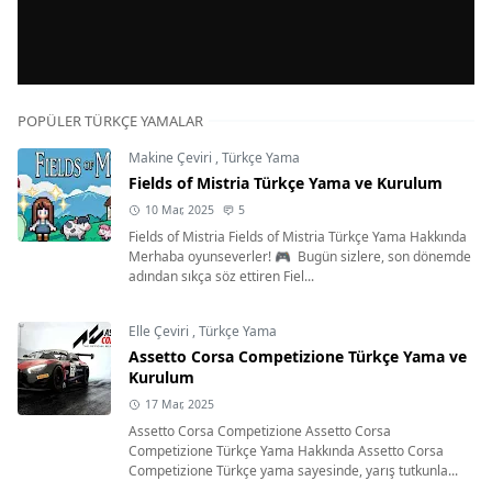
POPÜLER TÜRKÇE YAMALAR
Makine Çeviri
,
Türkçe Yama
Fields of Mistria Türkçe Yama ve Kurulum
10 Mar, 2025
5
Fields of Mistria Fields of Mistria Türkçe Yama Hakkında
Merhaba oyunseverler! 🎮 Bugün sizlere, son dönemde
adından sıkça söz ettiren Fiel...
Elle Çeviri
,
Türkçe Yama
Assetto Corsa Competizione Türkçe Yama ve
Kurulum
17 Mar, 2025
Assetto Corsa Competizione Assetto Corsa
Competizione Türkçe Yama Hakkında Assetto Corsa
Competizione Türkçe yama sayesinde, yarış tutkunla...