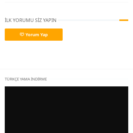
İLK YORUMU SIZ YAPIN
Yorum Yap
Elle Çeviri,Türkçe Yama
TÜRKÇE YAMA İNDIRME