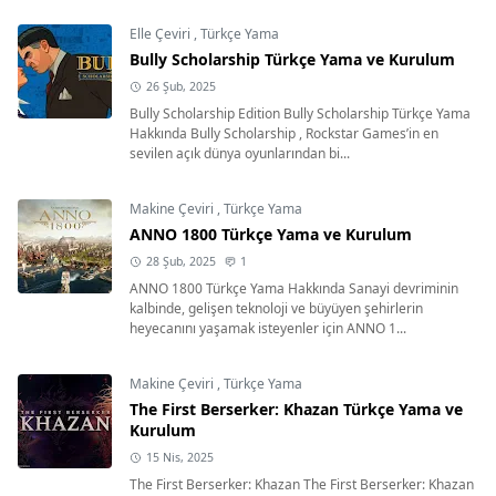
Elle Çeviri
,
Türkçe Yama
Bully Scholarship Türkçe Yama ve Kurulum
26 Şub, 2025
Bully Scholarship Edition Bully Scholarship Türkçe Yama
Hakkında Bully Scholarship , Rockstar Games’in en
sevilen açık dünya oyunlarından bi...
Makine Çeviri
,
Türkçe Yama
ANNO 1800 Türkçe Yama ve Kurulum
28 Şub, 2025
1
ANNO 1800 Türkçe Yama Hakkında Sanayi devriminin
kalbinde, gelişen teknoloji ve büyüyen şehirlerin
heyecanını yaşamak isteyenler için ANNO 1...
Makine Çeviri
,
Türkçe Yama
The First Berserker: Khazan Türkçe Yama ve
Kurulum
15 Nis, 2025
The First Berserker: Khazan The First Berserker: Khazan