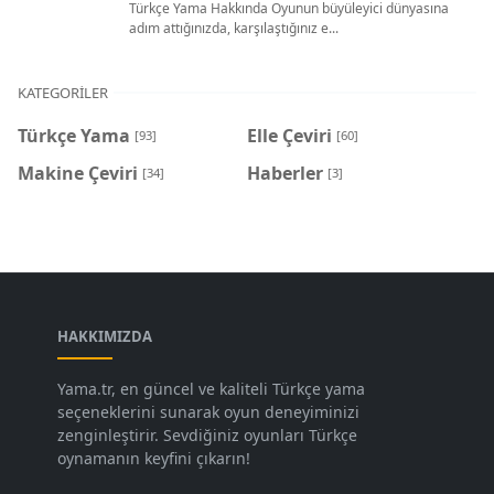
Türkçe Yama Hakkında Oyunun büyüleyici dünyasına
adım attığınızda, karşılaştığınız e...
KATEGORILER
Türkçe Yama
Elle Çeviri
[93]
[60]
Makine Çeviri
Haberler
[34]
[3]
HAKKIMIZDA
Yama.tr, en güncel ve kaliteli Türkçe yama
seçeneklerini sunarak oyun deneyiminizi
zenginleştirir. Sevdiğiniz oyunları Türkçe
oynamanın keyfini çıkarın!