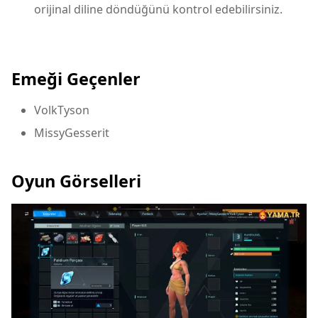
orijinal diline döndüğünü kontrol edebilirsiniz.
Elle Çeviri,Türkçe Yama
Emeği Geçenler
VolkTyson
MissyGesserit
Oyun Görselleri