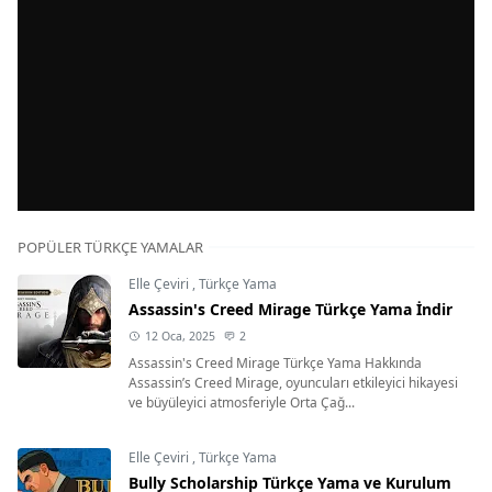
POPÜLER TÜRKÇE YAMALAR
Elle Çeviri
,
Türkçe Yama
Assassin's Creed Mirage Türkçe Yama İndir
12 Oca, 2025
2
Assassin's Creed Mirage Türkçe Yama Hakkında
Assassin’s Creed Mirage, oyuncuları etkileyici hikayesi
ve büyüleyici atmosferiyle Orta Çağ...
Elle Çeviri
,
Türkçe Yama
Bully Scholarship Türkçe Yama ve Kurulum