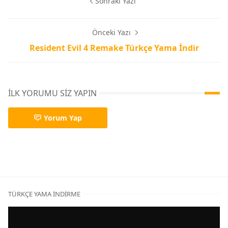
Sonraki Yazı
Önceki Yazı
Resident Evil 4 Remake Türkçe Yama İndir
İLK YORUMU SIZ YAPIN
Yorum Yap
Elle Çeviri,Türkçe Yama
TÜRKÇE YAMA İNDIRME