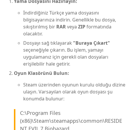
Yama Dosyasını Hazırlayın:
İndirdiğiniz Türkçe yama dosyasını
bilgisayarınıza indirin. Genellikle bu dosya,
sıkıştırılmış bir
RAR
veya
ZIP
formatında
olacaktır.
Dosyayı sağ tıklayarak
"Buraya Çıkart"
seçeneğiyle çıkarın. Bu işlem, yamayı
uygulamanız için gerekli olan dosyaları
erişilebilir hale getirir.
Oyun Klasörünü Bulun:
Steam üzerinden oyunun kurulu olduğu dizine
ulaşın. Varsayılan olarak oyun dosyası şu
konumda bulunur:
C:\Program Files
(x86)\Steam\steamapps\common\RESIDE
NT EVIL 7 Biohazard